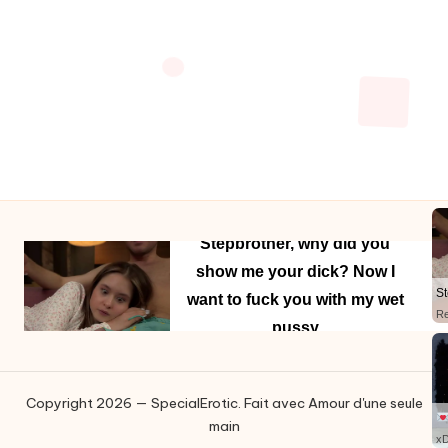
Stepbrother, why did you
S
show me your dick? Now I
y
want to fuck you with my wet
R
pussy
Copyright 2026 — SpecialErotic. Fait avec Amour d'une seule
main
xD