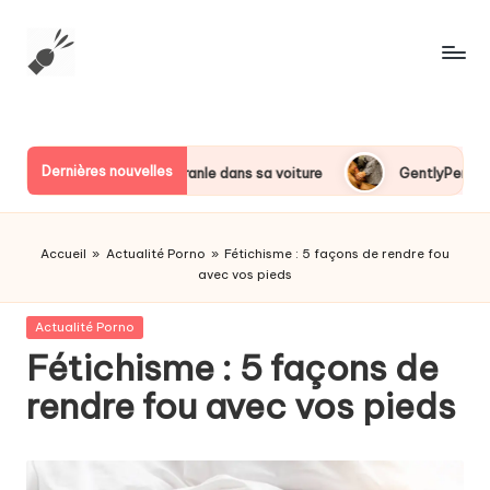
Skip
to
S
Special
content
Every
p
Day
e
Dernières nouvelles
yPerv se branle dans sa voiture
GentlyPerv se branle dans un
c
i
Accueil
»
Actualité Porno
»
Fétichisme : 5 façons de rendre fou
a
avec vos pieds
l
Posted
Actualité Porno
in
E
Fétichisme : 5 façons de
r
rendre fou avec vos pieds
o
t